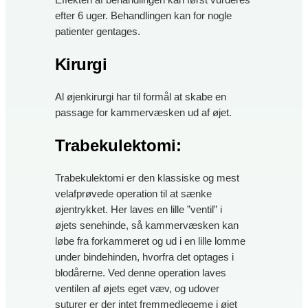
Effekten af behandlingen kan først vurderes
efter 6 uger. Behandlingen kan for nogle
patienter gentages.
Kirurgi
Al øjenkirurgi har til formål at skabe en
passage for kammervæsken ud af øjet.
Trabekulektomi
:
Trabekulektomi er den klassiske og mest
velafprøvede operation til at sænke
øjentrykket. Her laves en lille ”ventil” i
øjets senehinde, så kammervæsken kan
løbe fra forkammeret og ud i en lille lomme
under bindehinden, hvorfra det optages i
blodårerne. Ved denne operation laves
ventilen af øjets eget væv, og udover
suturer er der intet fremmedlegeme i øjet