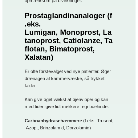
opmærksom på bivirkninger.
Prostaglandinanaloger
(f
.eks.
Lumigan, Monoprost, La
tanoprost, Catiolanze, Ta
flotan, Bimatoprost,
Xalatan)
Er ofte førstevalget ved nye patienter. Øger
drænagen af kammervæske, så trykket
falder.
Kan give øget vækst af øjenvipper og kan
med tiden give lidt mørkere regnbuehinde.
Carboanhydrasehæmmere
(f.eks. Trusopt,
Azopt, Brinzolamid, Dorzolamid)