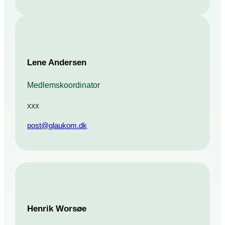
Lene Andersen
Medlemskoordinator
xxx
post@glaukom.dk
Henrik Worsøe