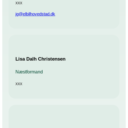
xxx
jg@elbilhovedstad.dk
Lisa Dalh Christensen
Næstformand
xxx