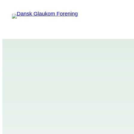
Spring
til
indhold