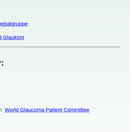
Debatgruppe
ed Glaukom
r
:
on
World Glaucoma Patient Committee