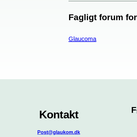
Fagligt forum fo
Glaucoma
F
Kontakt
Post@glaukom.dk