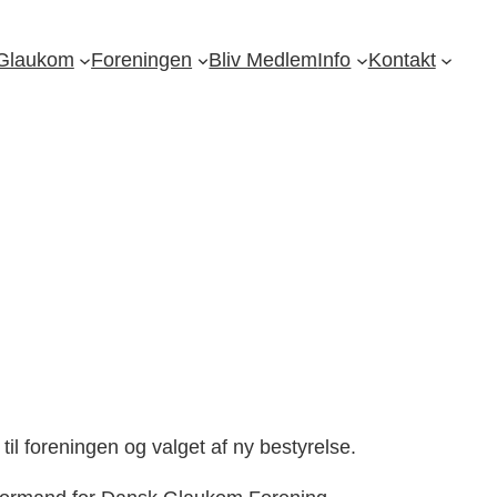
Glaukom
Foreningen
Bliv Medlem
Info
Kontakt
l foreningen og valget af ny bestyrelse.