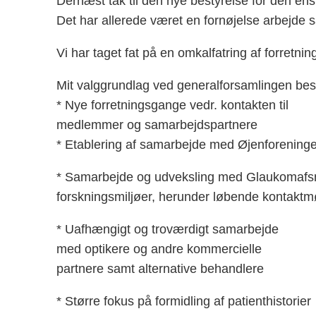
Dernæst tak til den nye bestyrelse for den e
Det har allerede været en fornøjelse arbej
Vi har taget fat på en omkalfatring af forret
Mit valggrundlag ved generalforsamlingen best
* Nye forretningsgange vedr. kontakten til
medlemmer og samarbejdspartnere
* Etablering af samarbejde med Øjenforeninge
* Samarbejde og udveksling med Glaukomafsnit
forskningsmiljøer, herunder løbende kontakt
* Uafhængigt og troværdigt samarbejde
med optikere og andre kommercielle
partnere samt alternative behandlere
* Større fokus på formidling af patienthistorier