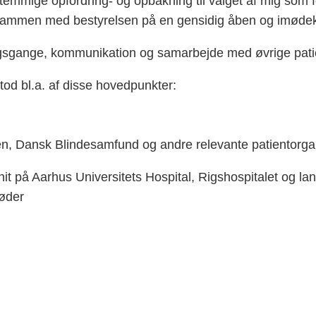
nstemmige opfordring- og opbakning til valget af mig so
de sammen med bestyrelsen på en gensidig åben og im
ningsgange, kommunikation og samarbejde med øvrige patie
od bl.a. af disse hovedpunkter:
n, Dansk Blindesamfund og andre relevante patientorga
 på Aarhus Universitets Hospital, Rigshospitalet og lan
møder