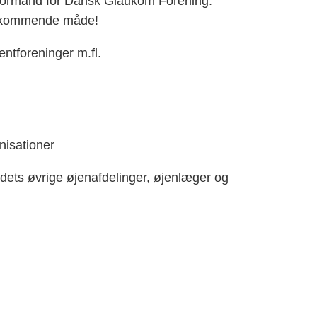
m formand for Dansk Glaukom Forening.
ødekommende måde!
ntforeninger m.fl.
nisationer
dets øvrige øjenafdelinger, øjenlæger og