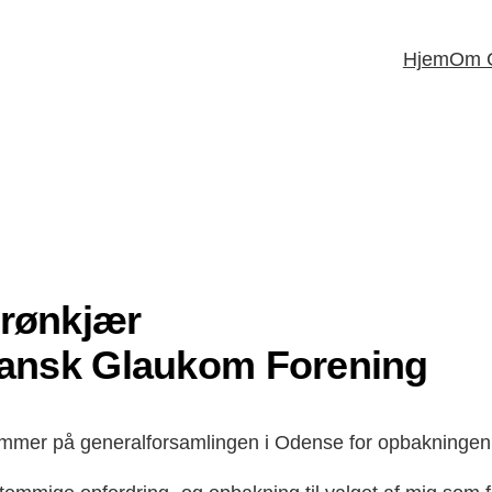
Hjem
Om 
rønkjær
Dansk Glaukom Forening
mmer på generalforsamlingen i Odense for opbakningen ti