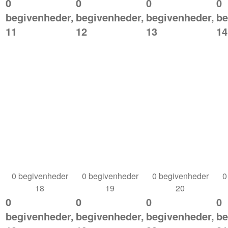
0
0
0
0
begivenheder,
begivenheder,
begivenheder,
be
11
12
13
14
0 begivenheder
0 begivenheder
0 begivenheder
0
18
19
20
0
0
0
0
begivenheder,
begivenheder,
begivenheder,
be