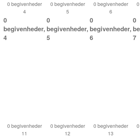
0 begivenheder
0 begivenheder
0 begivenheder
0
4
5
6
0
0
0
0
begivenheder,
begivenheder,
begivenheder,
be
4
5
6
7
0 begivenheder
0 begivenheder
0 begivenheder
0
11
12
13