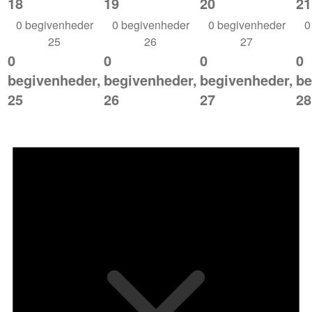
18
19
20
21
0 begivenheder
0 begivenheder
0 begivenheder
0
25
26
27
0
0
0
0
begivenheder,
begivenheder,
begivenheder,
be
25
26
27
28