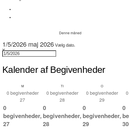
Denne måned
1/5/2026
maj 2026
Vælg dato.
Kalender af Begivenheder
MANDAG
TIRSDAG
ONSDAG
M
TI
O
0 begivenheder
0 begivenheder
0 begivenheder
0
27
28
29
0
0
0
0
begivenheder,
begivenheder,
begivenheder,
be
27
28
29
30